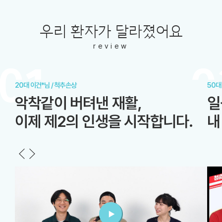
우리 환자가 달라졌어요
review
01
0
20대 이건*님 / 척추손상
50대
악착같이 버텨낸 재활,
일
이제 제2의 인생을 시작합니다.
내